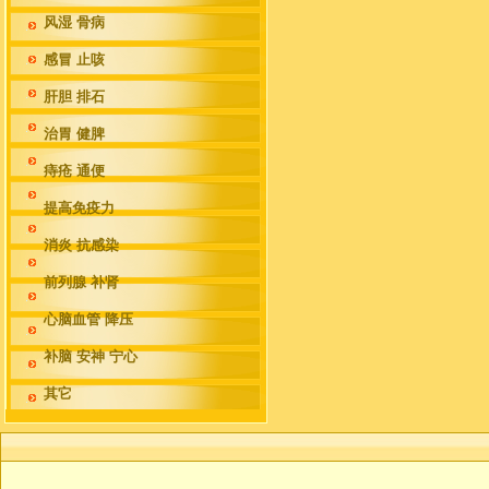
风湿 骨病
感冒 止咳
肝胆 排石
治胃 健脾
痔疮 通便
提高免疫力
消炎 抗感染
前列腺 补肾
心脑血管 降压
补脑 安神 宁心
其它