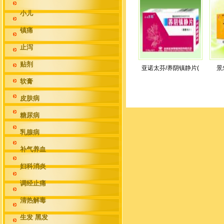
小儿
镇痛
止泻
贴剂
亚诺太芬/养阴镇静片(
景
软膏
皮肤病
糖尿病
乳腺病
补气养血
妇科消炎
调经止痛
清热解毒
生发 黑发