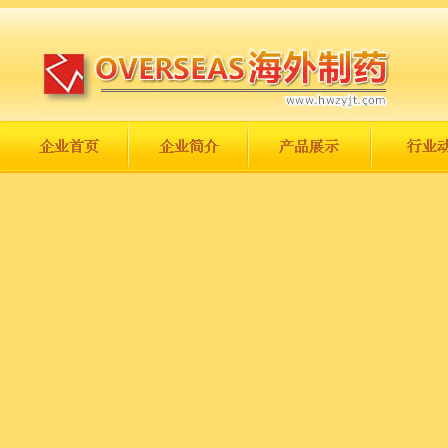
长城永不倒，中国一定强！
庆祝伟大祖国日趋走向繁荣富强！