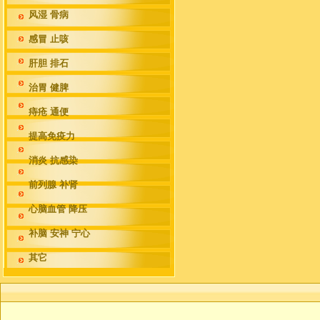
风湿 骨病
感冒 止咳
肝胆 排石
治胃 健脾
痔疮 通便
提高免疫力
消炎 抗感染
前列腺 补肾
心脑血管 降压
补脑 安神 宁心
其它