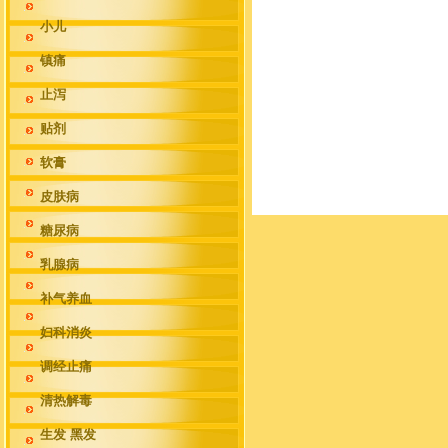
小儿
镇痛
止泻
贴剂
软膏
皮肤病
糖尿病
乳腺病
补气养血
妇科消炎
调经止痛
清热解毒
生发 黑发