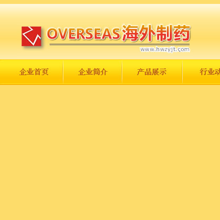
长城永不倒，中国一定强！
庆祝伟大祖国日趋走向繁荣富强！