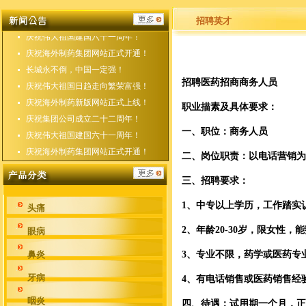
庆祝海外制药新版网站正式上线！
庆祝集团公司成立二十二周年！
招聘英才
庆祝伟大祖国建国六十一周年！
庆祝海外制药集团网站正式开通！
长城永不倒，中国一定强！
招聘医药招商商务人员
庆祝伟大祖国日趋走向繁荣富强！
庆祝海外制药新版网站正式上线！
职业描素及具体要求：
庆祝集团公司成立二十二周年！
一、职位：商务人员
庆祝伟大祖国建国六十一周年！
庆祝海外制药集团网站正式开通！
二、岗位职责：以电话营销
三、招聘要求：
1、中专以上学历，工作踏实
头痛
2、年龄20-30岁，限女性
眼病
鼻炎
3、专业不限，药学或医药专
牙病
4、有电话销售或医药销售经
咽炎
四、待遇：试用期一个月，正