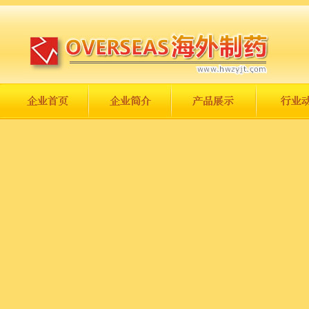
长城永不倒，中国一定强！
庆祝伟大祖国日趋走向繁荣富强！