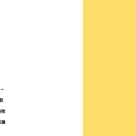
。
2～
权
与收
面服