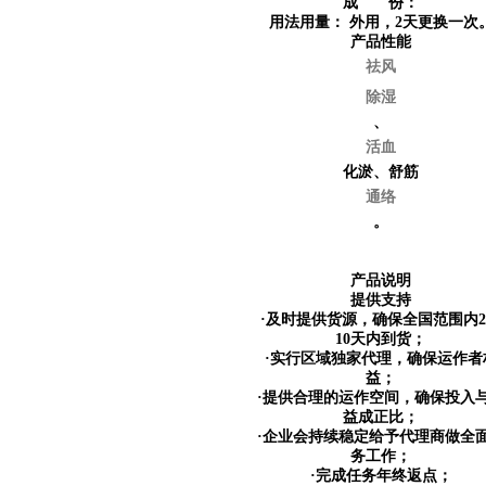
成 份：
用法用量：
外用，2天更换一次
产品性能
祛风
除湿
、
活血
化淤、舒筋
通络
。
产品说明
提供支持
·及时提供货源，确保全国范围内
10天内到货；
·实行区域独家代理，确保运作者
益；
·提供合理的运作空间，确保投入
益成正比；
·企业会持续稳定给予代理商做全
务工作；
·完成任务年终返点；