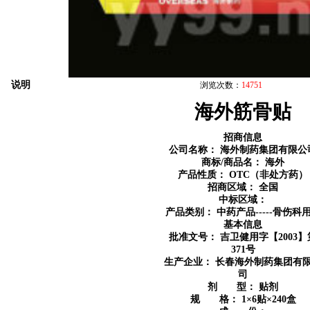
说明
浏览次数：
14751
海外筋骨贴
招商信息
公司名称：
海外制药集团有限公
商标/商品名：
海外
产品性质：
OTC（非处方药）
招商区域：
全国
中标区域：
产品类别：
中药产品-----骨伤科
基本信息
批准文号： 吉卫健用字【2003】
371号
生产企业：
长春海外制药集团有
司
剂 型：
贴剂
规 格：
1×6贴×240盒