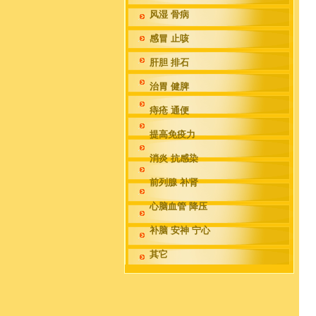
风湿 骨病
感冒 止咳
肝胆 排石
治胃 健脾
痔疮 通便
提高免疫力
消炎 抗感染
前列腺 补肾
心脑血管 降压
补脑 安神 宁心
其它