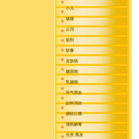
小儿
镇痛
止泻
贴剂
软膏
皮肤病
糖尿病
乳腺病
补气养血
妇科消炎
调经止痛
清热解毒
生发 黑发