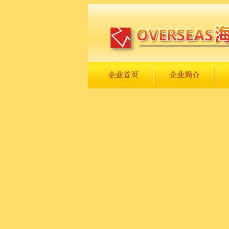
长城永不倒，中国一定强！
庆祝伟大祖国日趋走向繁荣富强！