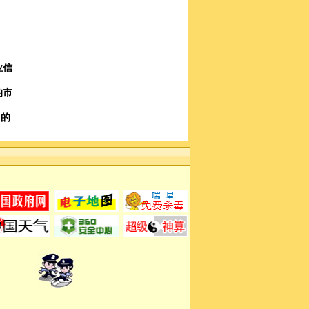
业信
的市
力的