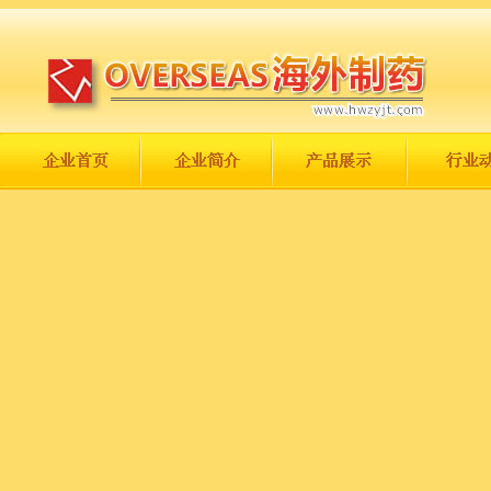
长城永不倒，中国一定强！
庆祝伟大祖国日趋走向繁荣富强！