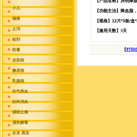
【产品名称】决明降
小儿
降血脂
【功能主治】
镇痛
12片*3板/盒*
【规格】
止泻
【服用天数】3天
贴剂
软膏
【
打印
皮肤病
糖尿病
乳腺病
补气养血
妇科消炎
调经止痛
清热解毒
生发 黑发