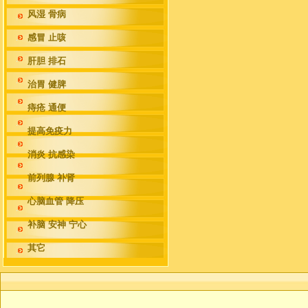
风湿 骨病
感冒 止咳
肝胆 排石
治胃 健脾
痔疮 通便
提高免疫力
消炎 抗感染
前列腺 补肾
心脑血管 降压
补脑 安神 宁心
其它