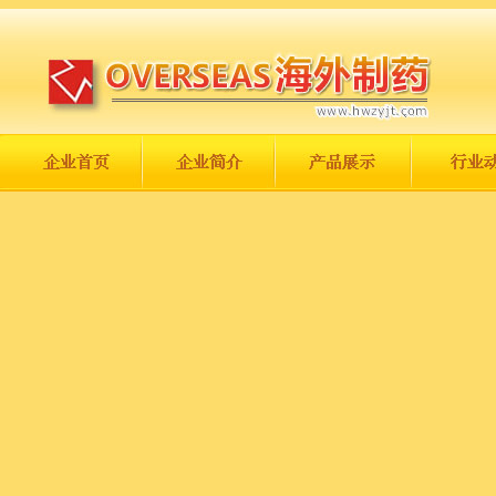
长城永不倒，中国一定强！
庆祝伟大祖国日趋走向繁荣富强！