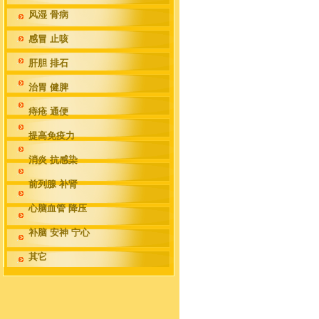
风湿 骨病
感冒 止咳
肝胆 排石
治胃 健脾
痔疮 通便
提高免疫力
消炎 抗感染
前列腺 补肾
心脑血管 降压
补脑 安神 宁心
其它