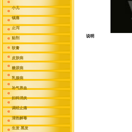
小儿
镇痛
止泻
说明
贴剂
软膏
皮肤病
糖尿病
乳腺病
补气养血
妇科消炎
调经止痛
清热解毒
生发 黑发