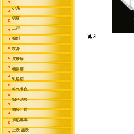
小儿
镇痛
止泻
说明
贴剂
软膏
皮肤病
糖尿病
乳腺病
补气养血
妇科消炎
调经止痛
清热解毒
生发 黑发