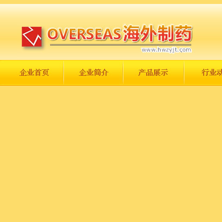
长城永不倒，中国一定强！
庆祝伟大祖国日趋走向繁荣富强！