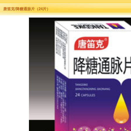
唐笛克/降糖通脉片（24片）