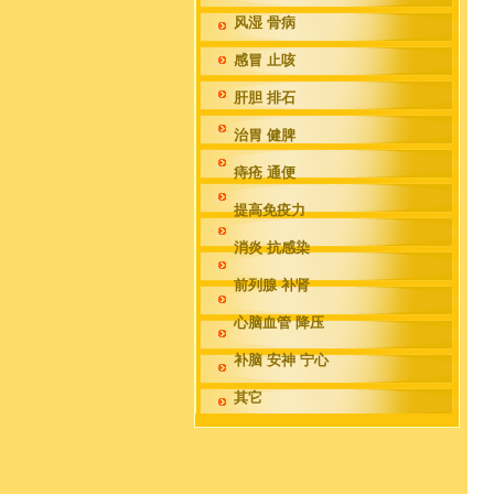
风湿 骨病
感冒 止咳
肝胆 排石
治胃 健脾
痔疮 通便
提高免疫力
消炎 抗感染
前列腺 补肾
心脑血管 降压
补脑 安神 宁心
其它