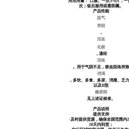
用法用量：
口服。一次3~4片，一
次；饭后服用或遵医嘱。
产品性能
益气
养阴
，
活血
化瘀
，通经
活络
。用于气阴不足，瘀血阻络所
消渴
，多饮、多食、多尿、消瘦、乏
以及II型
糖尿病
见上述证候者。
产品说明
提供支持
·及时提供货源，确保全国范围内
10天内到货；