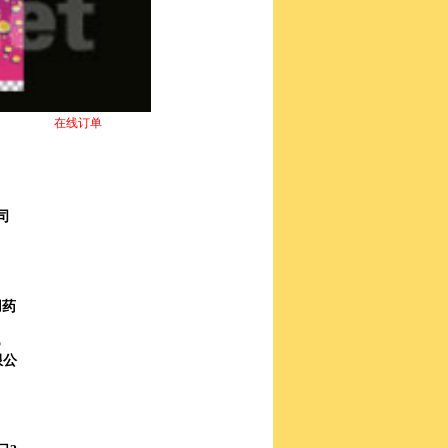
在线订单
司
用药
5
限公