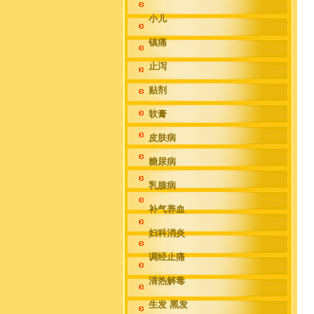
小儿
镇痛
止泻
贴剂
软膏
皮肤病
糖尿病
乳腺病
补气养血
妇科消炎
调经止痛
清热解毒
生发 黑发