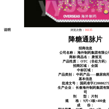
说明
浏览次数：
16135
降糖通脉片
招商信息
公司名称：
海外制药集团有限公
商标/商品名：
唐笛克
产品性质：
OTC（非处方药）
招商区域：
全国
中标区域：
产品类别：
中药产品-----糖尿病
基本信息
批准文号： 国药准字Z2008027
生产企业：
长春海外制药集团有
司
剂 型：
片剂
规 格：
9片×3板×400盒
成 份：