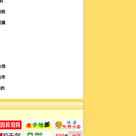
权
与收
面服
业信
的市
力的