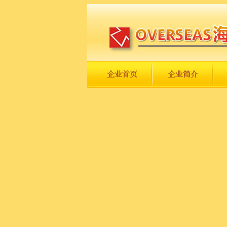
长城永不倒，中国一定强！
庆祝伟大祖国日趋走向繁荣富强！