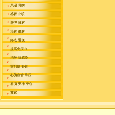
风湿 骨病
感冒 止咳
肝胆 排石
治胃 健脾
痔疮 通便
提高免疫力
消炎 抗感染
前列腺 补肾
心脑血管 降压
补脑 安神 宁心
其它