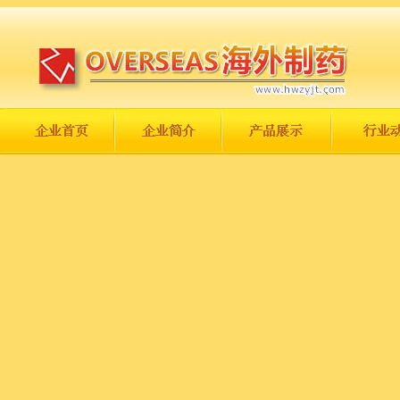
长城永不倒，中国一定强！
庆祝伟大祖国日趋走向繁荣富强！