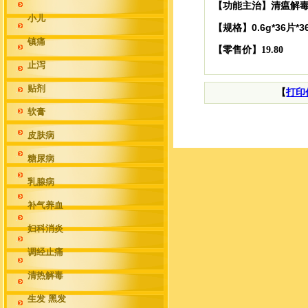
【功能主治】清瘟解
小儿
0.6g*36片*
【规格】
镇痛
【零售价】19.80
止泻
贴剂
【
打印
软膏
皮肤病
糖尿病
乳腺病
补气养血
妇科消炎
调经止痛
清热解毒
生发 黑发