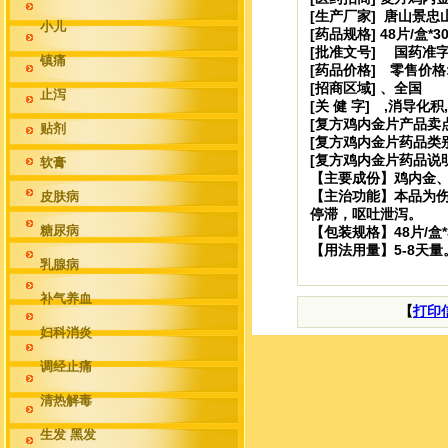
[生产厂家] 唐山景
小儿
[药品规格] 48片/盒*3
[批准文号] 国药准字Z
镇痛
[药品价格] 零售价格:
[招商区域] 、全国
止泻
[关 健 字] ,消导化积
[复方鸡内金片产品卖
贴剂
[复方鸡内金片药品类别
[复方鸡内金片药品说
软膏
【主要成份】鸡内金
【主治功能】本品为
皮肤病
停
滞，呕吐泄泻。
糖尿病
【包装规格】48片/盒*
【用法用量】5-8天量
乳腺病
补气养血
【
打印
妇科消炎
调经止痛
清热解毒
生发 黑发