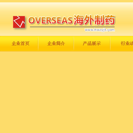
长城永不倒，中国一定强！
庆祝伟大祖国日趋走向繁荣富强！