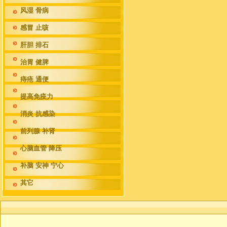
风湿 骨病
感冒 止咳
肝胆 排石
治胃 健脾
痔疮 通便
提高免疫力
消炎 抗感染
前列腺 补肾
心脑血管 降压
补脑 安神 宁心
其它