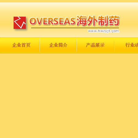
长城永不倒，中国一定强！
庆祝伟大祖国日趋走向繁荣富强！