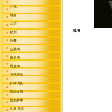
小儿
镇痛
止泻
说明
贴剂
软膏
皮肤病
糖尿病
乳腺病
补气养血
妇科消炎
调经止痛
清热解毒
生发 黑发