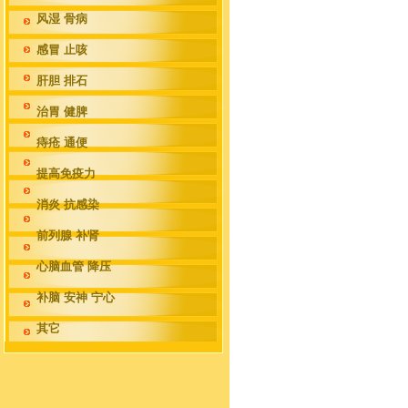
风湿 骨病
感冒 止咳
肝胆 排石
治胃 健脾
痔疮 通便
提高免疫力
消炎 抗感染
前列腺 补肾
心脑血管 降压
补脑 安神 宁心
其它