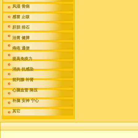
风湿 骨病
感冒 止咳
肝胆 排石
治胃 健脾
痔疮 通便
提高免疫力
消炎 抗感染
前列腺 补肾
心脑血管 降压
补脑 安神 宁心
其它