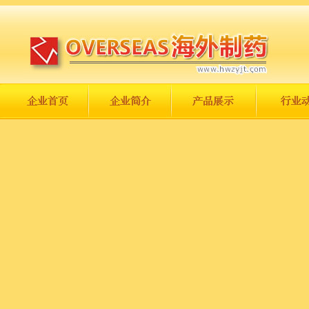
长城永不倒，中国一定强！
庆祝伟大祖国日趋走向繁荣富强！