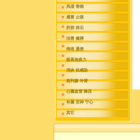
风湿 骨病
感冒 止咳
肝胆 排石
治胃 健脾
痔疮 通便
提高免疫力
消炎 抗感染
前列腺 补肾
心脑血管 降压
补脑 安神 宁心
其它