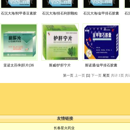
石沉大海/羟甲香豆素胶
石沉大海/排石利胆颗粒
石沉大海/金甲排石胶囊
石
亚诺太芬/利肝片(36
斯威/护肝宁片
斯诺通/金甲排石胶囊
第一页
上一页
[1]
下一页
尾页
共计:1页 共计
友情链接
长春星火药业