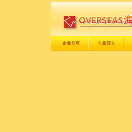
长城永不倒，中国一定强！
庆祝伟大祖国日趋走向繁荣富强！