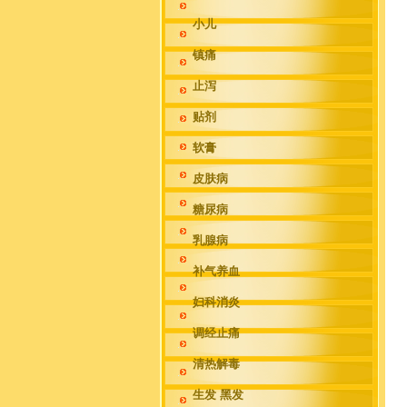
小儿
镇痛
止泻
贴剂
软膏
皮肤病
糖尿病
乳腺病
补气养血
妇科消炎
调经止痛
清热解毒
生发 黑发