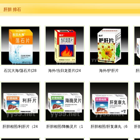
肝胆 排石
石沉大海/荡石片(28
海外/当归龙荟片(24
海外/护肝片
肝
肝胆相照/利肝片（24
肝胆相照/降酶灵片（1
肝胆相照/肝复康丸（6
肝