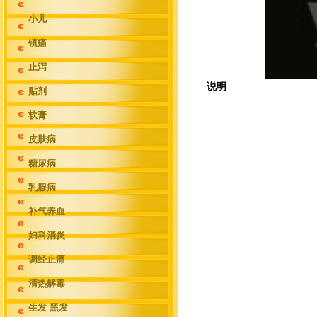
小儿
镇痛
止泻
说明
贴剂
软膏
皮肤病
糖尿病
乳腺病
补气养血
妇科消炎
调经止痛
清热解毒
生发 黑发