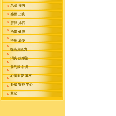
风湿 骨病
感冒 止咳
肝胆 排石
治胃 健脾
痔疮 通便
提高免疫力
消炎 抗感染
前列腺 补肾
心脑血管 降压
补脑 安神 宁心
其它