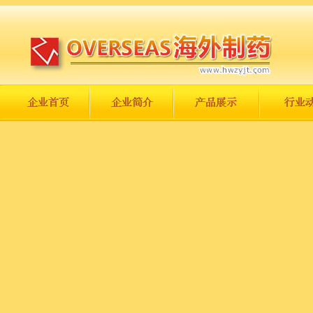
长城永不倒，中国一定强！
庆祝伟大祖国日趋走向繁荣富强！