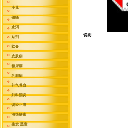
小儿
镇痛
止泻
说明
贴剂
软膏
皮肤病
糖尿病
乳腺病
补气养血
妇科消炎
调经止痛
清热解毒
生发 黑发