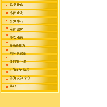
风湿 骨病
感冒 止咳
肝胆 排石
治胃 健脾
痔疮 通便
提高免疫力
消炎 抗感染
前列腺 补肾
心脑血管 降压
补脑 安神 宁心
其它