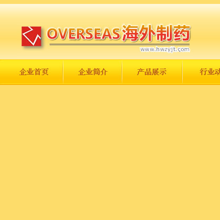
长城永不倒，中国一定强！
庆祝伟大祖国日趋走向繁荣富强！