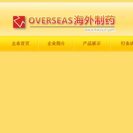
长城永不倒，中国一定强！
庆祝伟大祖国日趋走向繁荣富强！