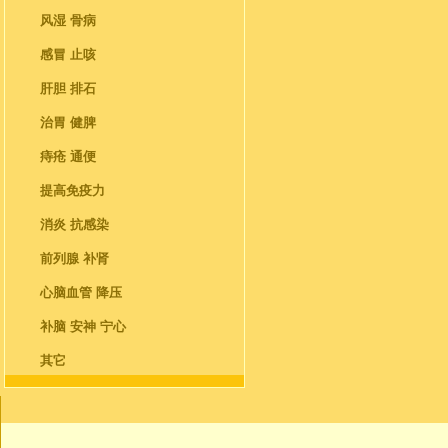
风湿 骨病
感冒 止咳
肝胆 排石
治胃 健脾
痔疮 通便
提高免疫力
消炎 抗感染
前列腺 补肾
心脑血管 降压
补脑 安神 宁心
其它