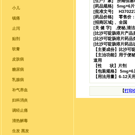
[生产厂家] 济南恒
[药品规格] 5mg×6片
小儿
[批准文号] H37022
[药品价格] 零售价：6
镇痛
[招商区域] 、全国
[关 健 字] ,便秘,清
止泻
[比沙可啶肠溶片产品
[比沙可啶肠溶片药品类
贴剂
[比沙可啶肠溶片药品
软膏
【主要成份】比沙可
【主治功能】用于便
皮肤病
道用
【性 状】片剂
糖尿病
【包装规格】 5mg×6
【用法用量】6-12天
乳腺病
补气养血
【
打印
妇科消炎
调经止痛
清热解毒
生发 黑发