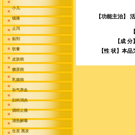
小儿
【功能主治】 
镇痛
止泻
贴剂
【成 
软膏
【性 状】本
皮肤病
糖尿病
乳腺病
补气养血
妇科消炎
调经止痛
清热解毒
生发 黑发