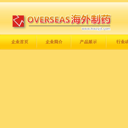
长城永不倒，中国一定强！
庆祝伟大祖国日趋走向繁荣富强！