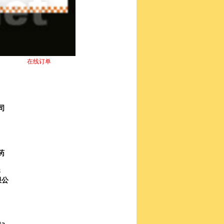
在线订单
司
药
8
限公