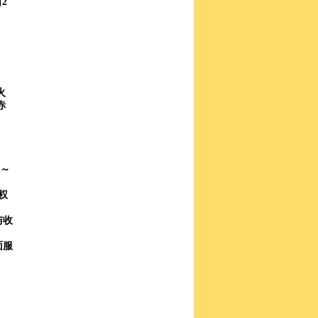
2
火
赤
2～
权
与收
面服