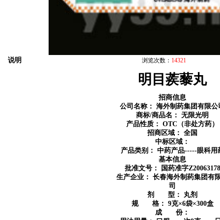
说明
浏览次数：
14321
明目蒺藜丸
招商信息
公司名称：
海外制药集团有限公
商标/商品名：
无限光明
产品性质：
OTC（非处方药）
招商区域：
全国
中标区域：
产品类别：
中药产品-----眼科用
基本信息
批准文号： 国药准字Z2006317
生产企业：
长春海外制药集团有
司
剂 型：
丸剂
规 格：
9克×6袋×300盒
成 份：