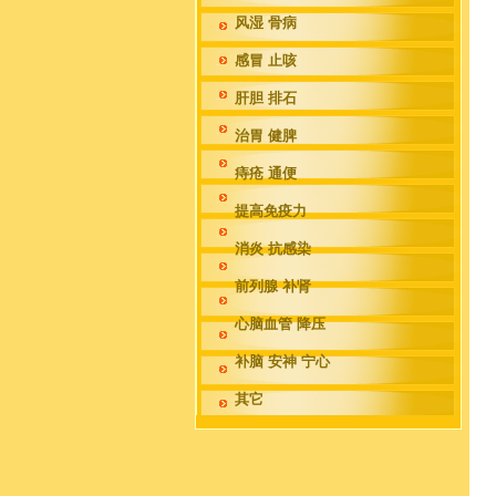
风湿 骨病
感冒 止咳
肝胆 排石
治胃 健脾
痔疮 通便
提高免疫力
消炎 抗感染
前列腺 补肾
心脑血管 降压
补脑 安神 宁心
其它