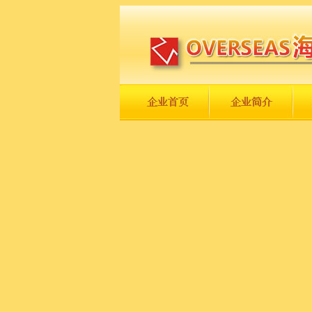
长城永不倒，中国一定强！
庆祝伟大祖国日趋走向繁荣富强！