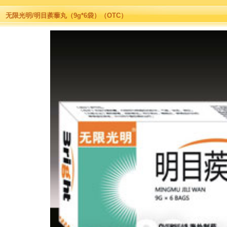
无限光明/明目蒺藜丸（9g*6袋）（OTC）