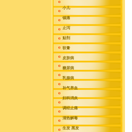
小儿
镇痛
止泻
贴剂
软膏
皮肤病
糖尿病
乳腺病
补气养血
妇科消炎
调经止痛
清热解毒
生发 黑发