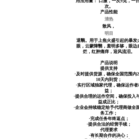
用法用量：
口服，一次9克，一日
次。
产品性能
清热
散风，
明目
退翳。用于上焦火盛引起的暴发
眼，云蒙障翳，羞明多眵，眼边
烂，红肿痛痒，迎风流泪。
产品说明
提供支持
·及时提供货源，确保全国范围内
10天内到货；
·实行区域独家代理，确保运作者
益；
·提供合理的运作空间，确保投入
益成正比；
·企业会持续稳定给予代理商做全
务工作；
·完成任务年终返点；
·提供合法的经营手续；
代理要求
·有长期合作的决心；