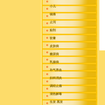
小儿
镇痛
止泻
贴剂
软膏
皮肤病
糖尿病
乳腺病
补气养血
妇科消炎
调经止痛
清热解毒
生发 黑发