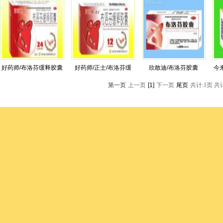
好药师/布洛芬缓释胶囊
好药师/正士/布洛芬缓
欣敢迪/布洛芬胶囊
今
第一页
上一页
[1]
下一页
尾页
共计:1页 共计