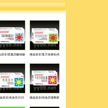
改前非/双氯芬酸钠肠
痛改前非/复方保泰松鸡
改前非/布洛芬片(O
痛改前非/布洛芬缓释胶