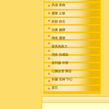
风湿 骨病
感冒 止咳
肝胆 排石
治胃 健脾
痔疮 通便
提高免疫力
消炎 抗感染
前列腺 补肾
心脑血管 降压
补脑 安神 宁心
其它