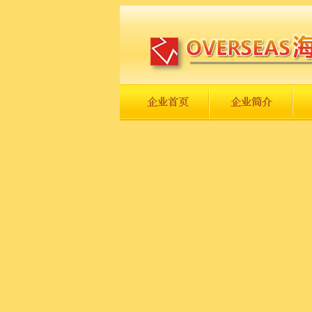
长城永不倒，中国一定强！
庆祝伟大祖国日趋走向繁荣富强！