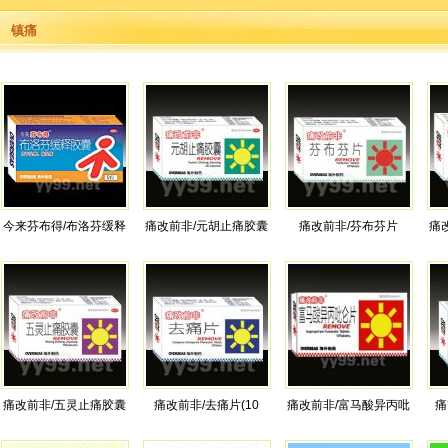
镇痛
今来芬布得/布洛芬缓释
痛改前非/元胡止痛胶囊
痛改前非/芬布芬片
痛
痛改前非/五灵止痛胶囊
痛改前非/去痛片(10
痛改前非/富马酸异丙吡
痛